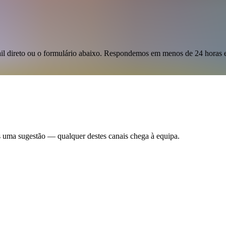
 direto ou o formulário abaixo. Respondemos em menos de 24 horas e
as uma sugestão — qualquer destes canais chega à equipa.