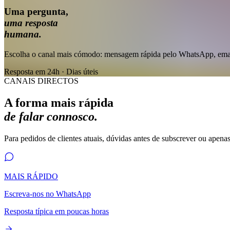
Uma pergunta,
uma resposta
humana.
Escolha o canal mais cómodo: mensagem rápida pelo WhatsApp, email
Resposta em 24h · Dias úteis
CANAIS DIRECTOS
A forma mais rápida
de falar connosco.
Para pedidos de clientes atuais, dúvidas antes de subscrever ou apen
MAIS RÁPIDO
Escreva-nos no WhatsApp
Resposta típica em poucas horas