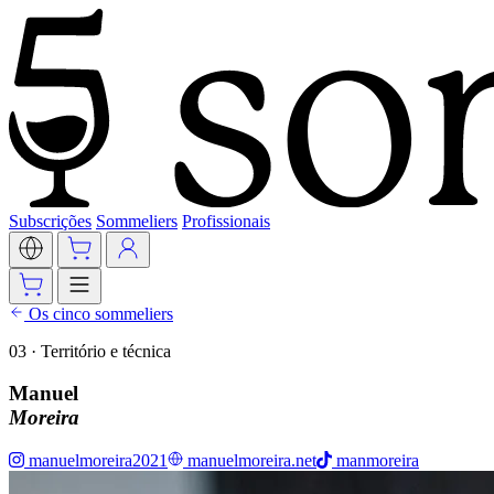
Subscrições
Sommeliers
Profissionais
Os cinco sommeliers
03 · Território e técnica
Manuel
Moreira
manuelmoreira2021
manuelmoreira.net
manmoreira